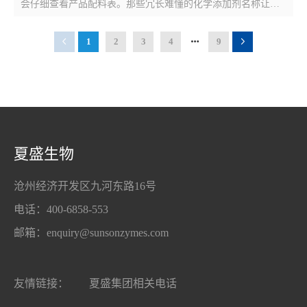
会仔细查看产品配料表。那些冗长难懂的化学添加剂名称让人
望而却步，而“清洁标签”理念——即使用简单、天然、熟悉的
成分——正成为食品行业的新趋势。在这场变革中，一种源自
1
2
3
4
9
自然的解决方案正悄然改变烘焙行业：烘焙用酶制剂。
夏盛生物
沧州经济开发区九河东路16号
电话：400-6858-553
邮箱：enquiry@sunsonzymes.com
友情链接：
夏盛集团相关电话