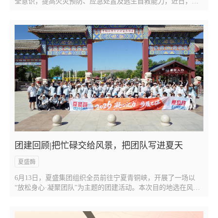
全意识，提高火灾预防、应急处置及逃生自救能力，近日，夏
盛集团组织开展了“安全生产月”消防安全专题培训。公司新入
职员工及相关岗位人员参加培训，共同学习消防安全知识，提
升安全防范能力。
团建回顾|把忙碌交给风景，把团队写进夏天
夏盛酶
6月13日，夏盛集团组织全员前往宁夏青铜峡，开展了一场以
“放松身心·凝聚团队”为主题的团建活动。本次目的地选在风景
壮阔的青铜峡黄河大峡谷，在黄河奔流与峡谷地貌之间，大家
暂时告别了日常工作的节奏，用半天的时间完成了一次“能量重
启”。