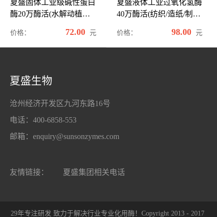
夏盛固体工业级碱性蛋白
夏盛液体工业过氧化氢酶
酶20万酶活(水解动植物
40万酶活(纺织/造纸/制备
蛋白)GDG-2002
眼镜清洗剂可用)GDY-
72.00
98.00
元
元
价格：
价格：
2001
夏盛生物
沧州经济开发区九河东路16号
电话：400-6858-553
邮箱：enquiry@sunsonzymes.com
友情链接：
夏盛集团相关电话
29年专注研发 致力于解决行业专业化用酶！Copyright 2013 - 2017