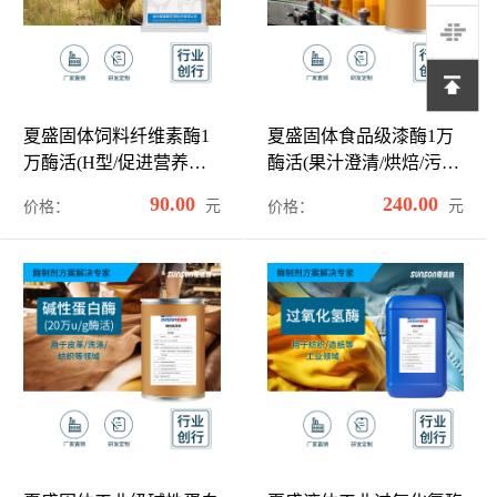
夏盛固体饲料纤维素酶1
夏盛固体食品级漆酶1万
万酶活(H型/促进营养物
酶活(果汁澄清/烘焙/污水
质释放)SDG-2425
处理可用)FDG-2264
90.00
240.00
元
元
价格：
价格：