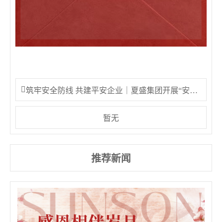
筑牢安全防线 共建平安企业｜夏盛集团开展“安全生产月”消防安全专题培训
暂无
推荐新闻