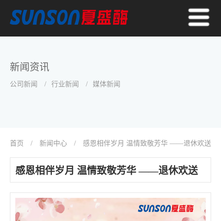
新闻资讯
公司新闻
行业新闻
媒体新闻
首页
新闻中心
感恩相伴岁月 温情致敬芳华 ——退休欢送
感恩相伴岁月 温情致敬芳华 ——退休欢送