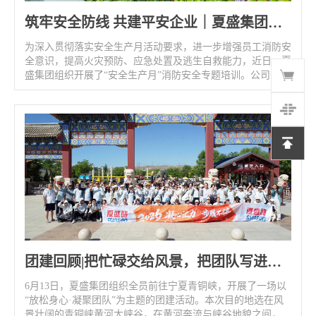
筑牢安全防线 共建平安企业｜夏盛集团开展“安全生产月”消防安全专题培训
为深入贯彻落实安全生产月活动要求，进一步增强员工消防安
全意识，提高火灾预防、应急处置及逃生自救能力，近日，夏
盛集团组织开展了“安全生产月”消防安全专题培训。公司新入
职员工及相关岗位人员参加培训，共同学习消防安全知识，提
升安全防范能力。
团建回顾|把忙碌交给风景，把团队写进夏天
6月13日，夏盛集团组织全员前往宁夏青铜峡，开展了一场以
“放松身心·凝聚团队”为主题的团建活动。本次目的地选在风
景壮阔的青铜峡黄河大峡谷，在黄河奔流与峡谷地貌之间，大