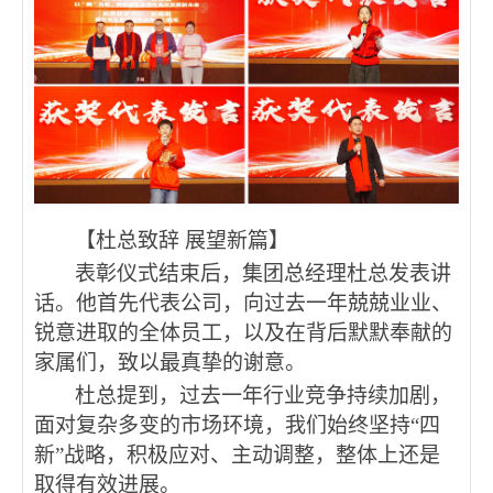
【杜总致辞 展望新篇】
表彰仪式结束后，集团总经理杜总发表讲
话。他首先代表公司，向过去一年兢兢业业、
锐意进取的全体员工，以及在背后默默奉献的
家属们，致以最真挚的谢意。
杜总
提到
，过去一年行业竞争持续加剧，
面对复杂多变的市场环境，
我们始终坚持“四
新”战略，积极应对、主动调整，整体上还是
取得有效进展。