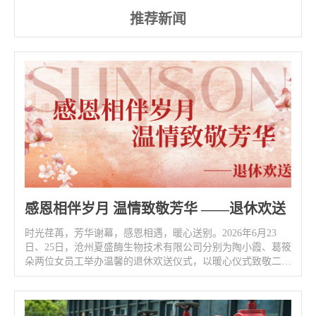
推荐新闻
感恩相伴岁月 温情致敬芳华 ——退休欢送
时光荏苒，芳华谢幕，感恩相遇，暖心送别。2026年6月23
日、25日，沧州夏盛酶生物技术有限公司分别为陶小霞、葛筱
朵两位女员工举办温馨的退休欢送仪式，以暖心仪式致敬二人
多年来的坚守与付出，传递公司感恩暖心的企业文化。