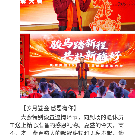
【岁月鎏金 感恩有你】
大会特别设置温情环节，向到场的退休员
工送上精心准备的感恩礼物。夏盛的今天，离
不开
老一辈夏盛人的默默耕耘和无私奉献，他