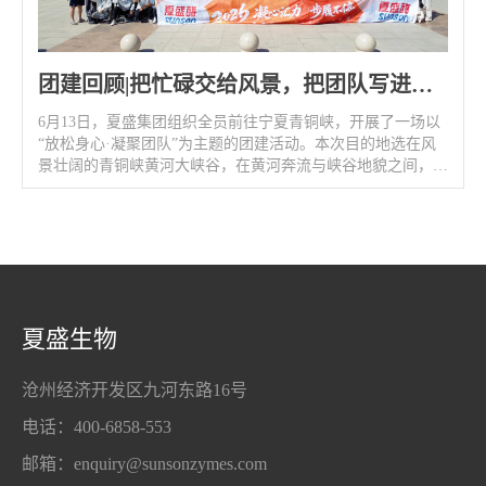
团建回顾|把忙碌交给风景，把团队写进夏天
6月13日，夏盛集团组织全员前往宁夏青铜峡，开展了一场以
“放松身心·凝聚团队”为主题的团建活动。本次目的地选在风
景壮阔的青铜峡黄河大峡谷，在黄河奔流与峡谷地貌之间，大
家暂时告别了日常工作的节奏，用半天的时间完成了一次“能
量重启”。
夏盛生物
沧州经济开发区九河东路16号
电话：400-6858-553
邮箱：enquiry@sunsonzymes.com