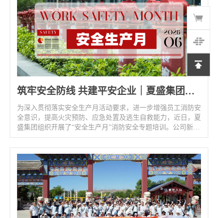
筑牢安全防线 共建平安企业｜夏盛集团开展“安全生产月”消防安全专题培训
为深入贯彻落实安全生产月活动要求，进一步增强员工消防安
全意识，提高火灾预防、应急处置及逃生自救能力，近日，夏
盛集团组织开展了“安全生产月”消防安全专题培训。公司新入
职员工及相关岗位人员参加培训，共同学习消防安全知识，提
升安全防范能力。